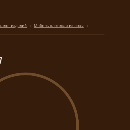
талог изделий
›
Мебель плетеная из лозы
›
л