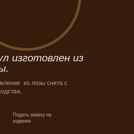
л изготовлен из
ы.
овление из лозы снята с
водства.
Подать заявку на
изделие