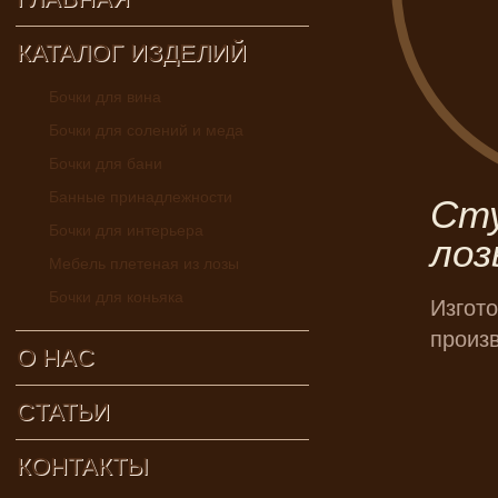
КАТАЛОГ ИЗДЕЛИЙ
Бочки для вина
Бочки для солений и меда
Бочки для бани
Банные принадлежности
Сту
Бочки для интерьера
лоз
Мебель плетеная из лозы
Бочки для коньяка
Изгот
произ
О НАС
CТАТЬИ
КОНТАКТЫ