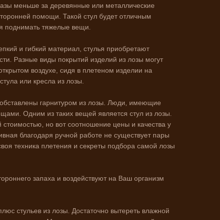
в разы меньше за деревянные или металлические
сторонней помощи. Такой стул будет отличным
зя поднимать тяжелые вещи.
епкий и гибкий материал, стулья приобретают
ти. Разные виды покрытий изделий из лозы могут
открытом воздухе, сидя в плетеном изделии на
тула или кресла из лозы.
 обставлены гарнитуром из лозы. Люди, имеющие
щами. Одним из таких вещей является стул из лозы.
ой стоимостью, но вот соотношение цены и качества у
ивная благодаря ручной работе не существует пары
своя техника плетения и секреты подбора самой лозы
тороннего запаха и воздействуют на Ваш организм
плюс стульев из лозы. Достаточно вытереть влажной