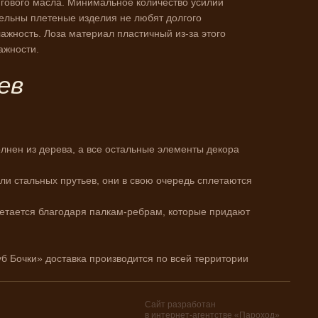
унгового масла. Минимальное количество усилий
тельны плетеные изделия не любят долгого
жность. Лоза материал пластичный из-за этого
ажности.
ев
олнен из дерева, а все остальные элементы декора
или стальных прутьев, они в свою очередь сплетаются
ретается благодаря палкам-ребрам, которые придают
уб Бочки» доставка производится по всей территории
Сайт разработан
в интернет-агентстве «Пароход»