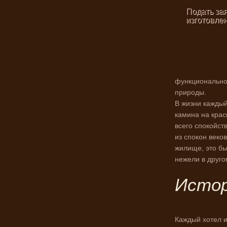
Подать зая
изготовле
функциональное
природы.
В жизни каждый
камина на крас
всего спокойст
из спокон веко
жилище, это бы
нежели в друго
Истор
Каждый хотел и