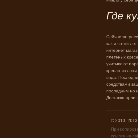
имели у себя 
Где к
Сейчас же расс
как и сотни лет
интернет магаз
плетеных кресе
учитывают пара
кресло из лозы
вида. Последни
средствами защ
последним но н
Доставка произ
© 2010–20
При копиров
ссылка на са