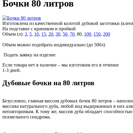
Бочки 80 литров
И
зготовлена из качественной колотой дубовой заготовки (клеп
На подставке с краником и пробкой
Объем (л):
3
,
5
,
10
,
15
,
20
,
30
,
50
,
70
, 80,
100
,
150
,
200
Объем можно подобрать индивидуально (до 500л)
Подать заявку на изделие
Если товара нет в наличие – мы изготовим его в течение
1-3 дней.
Дубовые бочки на 80 литров
Безусловно, главная миссия дубовых бочек 80 литров – напол
массива натурального дуба, любой вид выдержанных в них ал
неповторимым. К тому же, массив дуба обладает способностью
похмельного синдрома.