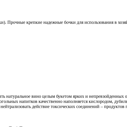
ки
)
. Прочные крепкие надежные бочки для использования в хозя
нить натуральное вино целым букетом ярких и непревзойденных 
когольных напитков качественно наполняется кислородом, дуби
 нейтрализовать действие токсических соединений – продуктов 